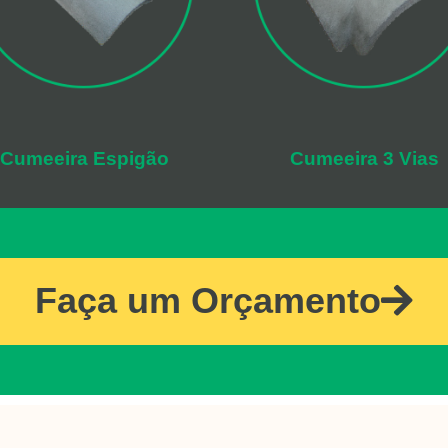
Cumeeira Espigão
Cumeeira 3 Vias
Faça um Orçamento