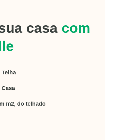
sua casa
com
lle
 Telha
a Casa
em m2, do telhado