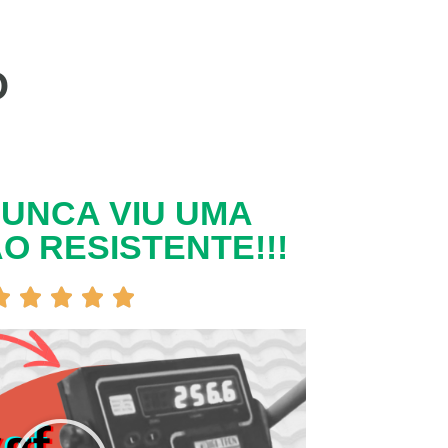
O
UNCA VIU UMA
O RESISTENTE!!!




